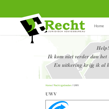
Home
Help
Ik kom niet verder dan he
En uitkering krijg ik al 
Home
/
Rechtsgebieden
/ UWV
UWV