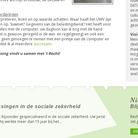
fusi
DETA
en m
orderingen
cult
rpreteren, lezen en op waarde schatten. Waar haalt het UWV zijn
acht
en op. Suwinet? Gegevens van de belastingdienst? Het heeft voor
gezi
alles met de computer, uw dagloon kan ik nog met de hand
et is gewoon geregeld in de wet- en regelgeving) en ook een
Vis
ft geen genoegen te nemen met een printje van de computer en
Mens
ekte ik al meerdere
successen
.
deel
maat
sing vindt u samen met ‘t Recht!
moge
is o
vers
bevo
snel
Ni
singen in de sociale zekerheid
Bl
et bijzonder gespecialiseerd in de sociale zekerheid. Uw jurist
Rech
ij werkte meer dan 15 jaar bij het...
zet 
Kli