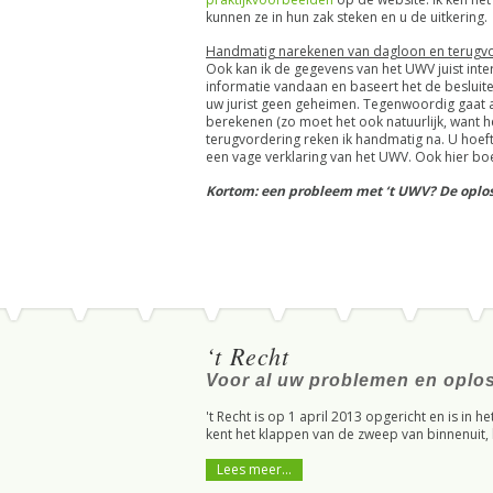
kunnen ze in hun zak steken en u de uitkering.
Handmatig narekenen van dagloon en terugv
Ook kan ik de gegevens van het UWV juist inte
informatie vandaan en baseert het de besluit
uw jurist geen geheimen. Tegenwoordig gaat 
berekenen (zo moet het ook natuurlijk, want h
terugvordering reken ik handmatig na. U hoe
een vage verklaring van het UWV. Ook hier bo
Kortom: een probleem met ‘t UWV? De oplos
‘t Recht
Voor al uw problemen en oplos
't Recht is op 1 april 2013 opgericht en is in h
kent het klappen van de zweep van binnenuit, h
Lees meer...