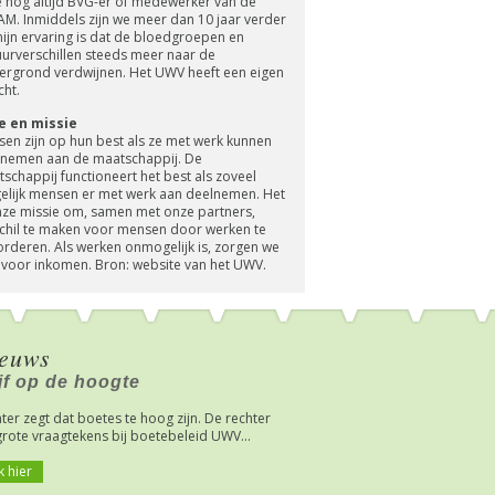
e nog altijd BVG-er of medewerker van de
M. Inmiddels zijn we meer dan 10 jaar verder
ijn ervaring is dat de bloedgroepen en
uurverschillen steeds meer naar de
ergrond verdwijnen. Het UWV heeft een eigen
cht.
ie en missie
en zijn op hun best als ze met werk kunnen
nemen aan de maatschappij. De
schappij functioneert het best als zoveel
lijk mensen er met werk aan deelnemen. Het
nze missie om, samen met onze partners,
chil te maken voor mensen door werken te
rderen. Als werken onmogelijk is, zorgen we
 voor inkomen. Bron: website van het UWV.
euws
ijf op de hoogte
ter zegt dat boetes te hoog zijn. De rechter
grote vraagtekens bij boetebeleid UWV...
k hier