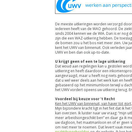
De meeste uitkeringen worden verzorgd door 
iedereen heeft van de WAO gehoord. De ziekte
sinds 2004 kennen we de WIA. Dan is er nog 
zijn die een WAZ-uitkering hebben. De toesla
de bomen zou u het bos niet meer zien. Uw juri
kent het UWV van binnenuit. Ook verleden jaar
UWV en ben dan ook up-to-date.
U krijgt geen of een te lage uitkering
Dat woud aan regelingen kan u gestolen worden
uitkering en heeft daardoor een inkomenspro
aangevraagd, maar u heeft nog niets gehoord
dat u wel weer deels aan het werk kan en heeft 
gebaseerd op het minimumloon terwijl u dacht 
het UWV vordert opeens uw uitkering terug. En
Voordeel bij keuze voor ‘t Recht
Ken het UWV van binnenuit, van haver tot gort,
Mijn bijzondere kracht ligt in het feit dat ik h
kan overzien. Ik luister naar uw vraag: “mijn uitk
meer arbeidsongeschikt ben” en daar ga ik mee
uw dagloon, het maatmanloon en of er geen s
om niet meer te noemen. Dat levert vaak meer
praktijkvoorbeelden
op de website. Ik ken he