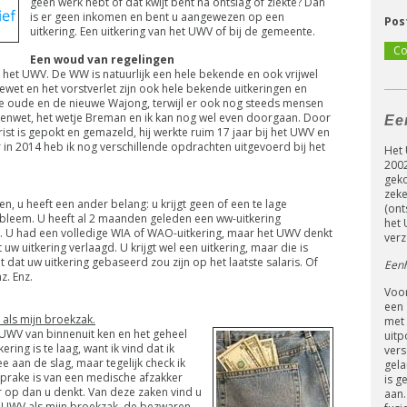
geen werk hebt of dat kwijt bent na ontslag of ziekte? Dan
is er geen inkomen en bent u aangewezen op een
Pos
uitkering. Een uitkering van het UWV of bij de gemeente.
Co
Een woud van regelingen
het UWV. De WW is natuurlijk een hele bekende en ook vrijwel
wet en het vorstverlet zijn ook hele bekende uitkeringen en
de oude en de nieuwe Wajong, terwijl er ook nog steeds mensen
genwet, het wetje Breman en ik kan nog wel even doorgaan. Door
Ee
st is gepokt en gemazeld, hij werkte ruim 17 jaar bij het UWV en
 in 2014 heb ik nog verschillende opdrachten uitgevoerd bij het
Het 
2002
geko
zeke
, u heeft een ander belang: u krijgt geen of een te lage
(ont
bleem. U heeft al 2 maanden geleden een ww-uitkering
het 
. U had een volledige WIA of WAO-uitkering, maar het UWV denkt
verz
uw uitkering verlaagd. U krijgt wel een uitkering, maar die is
dat uw uitkering gebaseerd zou zijn op het laatste salaris. Of
Eenh
z. Enz.
Voor
een 
 als mijn broekzak.
met 
et UWV van binnenuit ken en het geheel
uitp
ering is te laag, want ik vind dat ik
vers
 aan de slag, maar tegelijk check ik
gela
prake is van een medische afzakker
is g
 op dan u denkt. Van deze zaken vind u
aan.
t UWV als mijn broekzak, de bezwaren