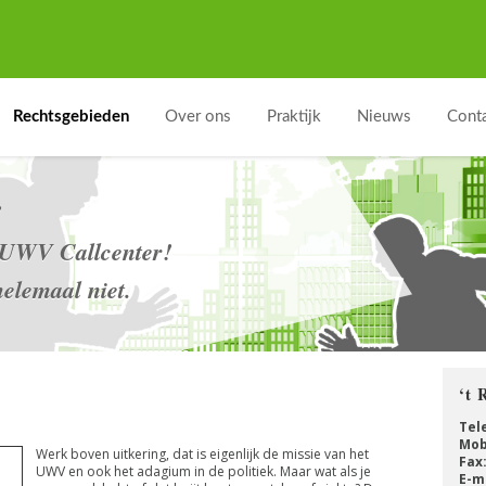
Rechtsgebieden
Over ons
Praktijk
Nieuws
Cont
!
t UWV Callcenter!
helemaal niet.
‘t 
Tel
Mob
Werk boven uitkering, dat is eigenlijk de missie van het
Fax
UWV en ook het adagium in de politiek. Maar wat als je
E-ma