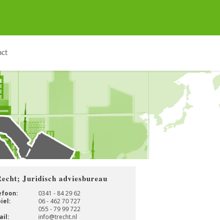
act
Recht; Juridisch adviesbureau
efoon:
0341 - 84 29 62
iel:
06 - 462 70 727
:
055 - 79 99 722
il:
info@trecht.nl