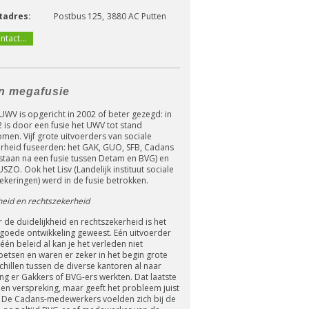
tadres:
Postbus 125
3880 AC
Putten
ntact...
n megafusie
UWV is opgericht in 2002 of beter gezegd: in
 is door een fusie het UWV tot stand
men. Vijf grote uitvoerders van sociale
rheid fuseerden: het GAK, GUO, SFB, Cadans
staan na een fusie tussen Detam en BVG) en
USZO. Ook het Lisv (Landelijk instituut sociale
ekeringen) werd in de fusie betrokken.
eid en rechtszekerheid
 de duidelijkheid en rechtszekerheid is het
goede ontwikkeling geweest. Eén uitvoerder
één beleid al kan je het verleden niet
oetsen en waren er zeker in het begin grote
chillen tussen de diverse kantoren al naar
ng er Gakkers of BVG-ers werkten. Dat laatste
een verspreking, maar geeft het probleem juist
 De Cadans-medewerkers voelden zich bij de