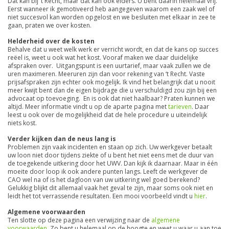
Dat kan bij ‘t Recht, maar dat kan ook elders. U bent daarin helemaal vrij.
Eerst wanneer ik gemotiveerd heb aangegeven waarom een zaak wel of
niet succesvol kan worden opgelost en we besluiten met elkaar in zee te
gaan, praten we over kosten.
Helderheid over de kosten
Behalve dat u weet welk werk er verricht wordt, en dat de kans op succes
reëel is, weet u ook wat het kost. Vooraf maken we daar duidelijke
afspraken over. Uitgangspunt is een uurtarief, maar vaak zullen we de
uren maximeren. Meeruren zijn dan voor rekening van ‘t Recht. Vaste
prijsafspraken zijn echter ook mogelijk. Ik vind het belangrijk dat u nooit
meer kwijt bent dan de eigen bijdrage die u verschuldigd zou zijn bij een
advocaat op toevoeging. En is ook dat niet haalbaar? Praten kunnen we
altijd. Meer informatie vindt u op de aparte pagina met
tarieven
. Daar
leest u ook over de mogelijkheid dat de hele procedure u uiteindelijk
niets kost.
Verder kijken dan de neus lang is
Problemen zijn vaak incidenten en staan op zich. Uw werkgever betaalt
uw loon niet door tijdens ziekte of u bent het niet eens met de duur van
de toegekende uitkering door het UWV. Dan kijk ik daarnaar. Maar in één
moeite door loop ik ook andere punten langs. Leeft de werkgever de
CAO wel na of is het dagloon van uw uitkering wel goed berekend?
Gelukkig blijkt dit allemaal vaak het geval te zijn, maar soms ook niet en
leidt het tot verrassende resultaten. Een mooi voorbeeld vindt u
hier
.
Algemene voorwaarden
Ten slotte op deze pagina een verwijzing naar de
algemene
voorwaarden
. Zo bent u helemaal op de hoogte en weet u waar u aan toe