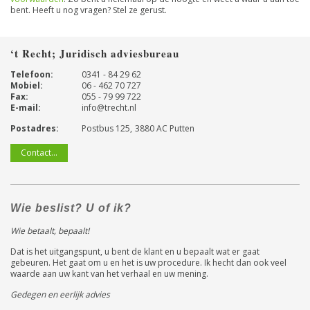
bent. Heeft u nog vragen? Stel ze gerust.
‘t Recht; Juridisch adviesbureau
Telefoon:
0341 - 84 29 62
Mobiel:
06 - 462 70 727
Fax:
055 - 79 99 722
E-mail:
info@trecht.nl
Postadres:
Postbus 125
3880 AC
Putten
Contact...
Wie beslist? U of ik?
Wie betaalt, bepaalt!
Dat is het uitgangspunt, u bent de klant en u bepaalt wat er gaat
gebeuren. Het gaat om u en het is uw procedure. Ik hecht dan ook veel
waarde aan uw kant van het verhaal en uw mening.
Gedegen en eerlijk advies