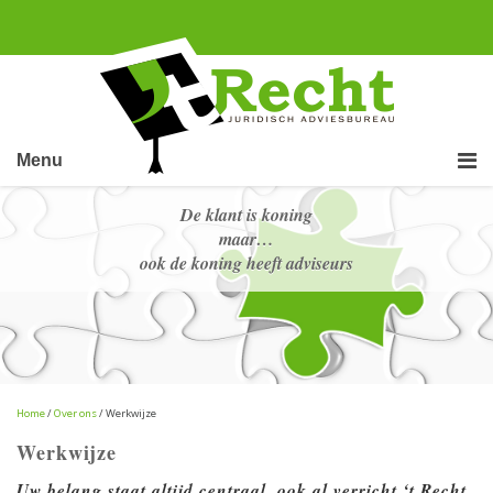
Menu
De klant is koning
maar…
ook de koning heeft adviseurs
Home
/
Over ons
/ Werkwijze
Werkwijze
Uw belang staat altijd centraal,
ook al verricht ‘t Recht