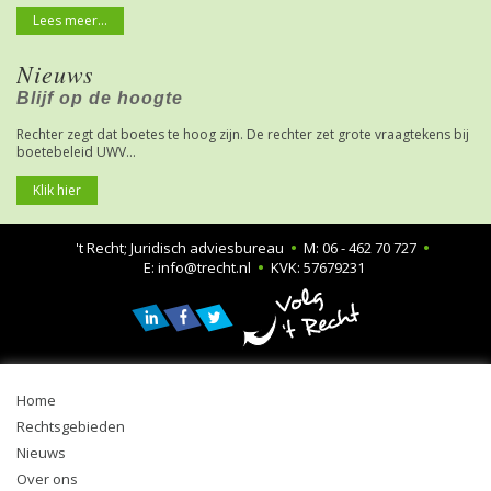
Lees meer...
Nieuws
Blijf op de hoogte
Rechter zegt dat boetes te hoog zijn. De rechter zet grote vraagtekens bij
boetebeleid UWV...
Klik hier
't Recht; Juridisch adviesbureau
•
M:
06 - 462 70 727
•
E:
info@trecht.nl
•
KVK:
57679231
Home
Rechtsgebieden
Nieuws
Over ons