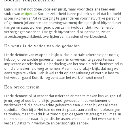
Eigenlijk is het not done voor een jurist, maar voor deze ene keer een
stukje van
wikipedia:
Sociale zekerheid is een publiek stelsel dat bedoeld
is om inkomen en/of verzorging te garanderen voor natuurlijke personen
of gezinnen (of andere samenlevingsvormen) die, tijdelijk of blijvend, niet
(langer) in staat worden geacht om zelf in (voldoende) inkomen en/of
verzorging te voorzien. Dat geldt bijvoorbeeld bij pensioen, ziekte,
arbeidsongeschiktheid, overlijden van naasten of werkloosheid.
De wens is de vader van de gedachte
Uit de definitie van wikipedia blijkt al dat je sociale zekerheid pas nodig
hebt bij onverwachte gebeurtenissen. En onverwachte gebeurtenissen
impliceren onzekerheid. De bedoeling van het sociale zekerheidsstelsel is
om die onzekerheid weg te nemen. Maar in de praktijk blijkt dat nog wel
eens tegen te vallen. Heb ik wel recht op een uitkering of niet? En hoe zal
het verder gaan? Kom ik nog eens aan het werk of nooit meer?
Een breed terrein
Uit de definitie blijkt verder dat iedereen er mee te maken kan krijgen. Of
je nu jong of oud bent, altijd gezond geweest of niet, werknemer of
werkzoekend, die onverwachte gebeurtenissen kunnen bij ons allemaal
opduiken. Ook bij u. Het is in de eerste plaats aan u zelf om oplossingen
te zoeken, maar ‘t Recht kijkt zonodig en desgewenst graag met u mee. In
de eerste plaats naar de juridische aspecten, maar als het even kan ook
verder. Dat is mijn werkwijze en persoonlijke aanpak.