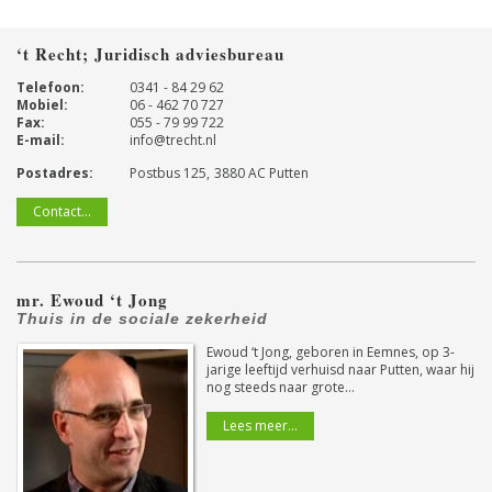
‘t Recht; Juridisch adviesbureau
Telefoon:
0341 - 84 29 62
Mobiel:
06 - 462 70 727
Fax:
055 - 79 99 722
E-mail:
info@trecht.nl
Postadres:
Postbus 125
3880 AC
Putten
Contact...
mr. Ewoud ‘t Jong
Thuis in de sociale zekerheid
Ewoud ‘t Jong, geboren in Eemnes, op 3-
jarige leeftijd verhuisd naar Putten, waar hij
nog steeds naar grote…
Lees meer…